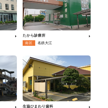
たから診療所
名鉄大江
南区
生協ひまわり歯科