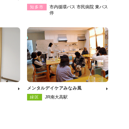
市内循環バス 市民病院 東バス
知多市
停
メンタルデイケアみなみ風
JR南大高駅
緑区