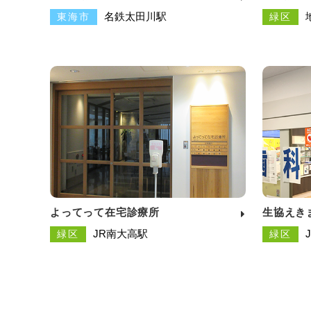
名鉄太田川駅
東海市
緑区
よってって在宅診療所
生協えき
JR南大高駅
緑区
緑区