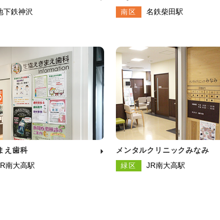
地下鉄神沢
名鉄柴田駅
南区
まえ歯科
メンタルクリニックみなみ
JR南大高駅
JR南大高駅
緑区