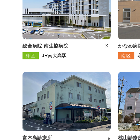
総合病院 南生協病院
かなめ病
JR南大高駅
緑区
南区
富木島診療所
桃山診療