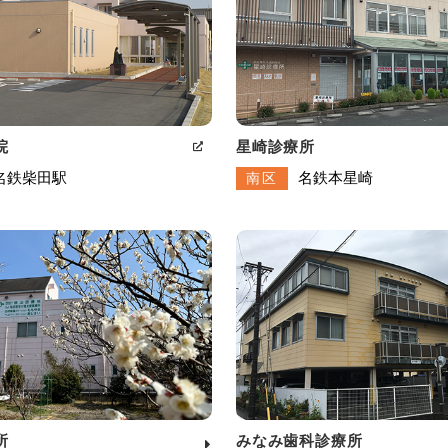
院
星崎診療所
名鉄柴田駅
名鉄本星崎
南区
所
みなみ歯科診療所