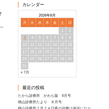
カレンダー
オ
2026年8月
月
火
水
木
金
土
日
1
2
3
4
5
6
7
8
9
10
11
12
13
14
15
16
17
18
19
20
21
22
23
24
25
26
27
28
29
30
31
« 7月
最近の投稿
たから診療所 かわら版 8月号
桃山診療所たより ８月号
桃山診療所７月２４日夜の診療は休診になり