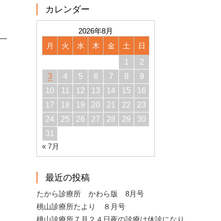
カレンダー
2026年8月
月
火
水
木
金
土
日
1
2
3
4
5
6
7
8
9
10
11
12
13
14
15
16
17
18
19
20
21
22
23
24
25
26
27
28
29
30
31
« 7月
最近の投稿
たから診療所 かわら版 8月号
桃山診療所たより ８月号
桃山診療所７月２４日夜の診療は休診になり