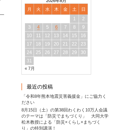
2026年8月
月
火
水
木
金
土
日
1
2
3
4
5
6
7
8
9
10
11
12
13
14
15
16
17
18
19
20
21
22
23
24
25
26
27
28
29
30
31
« 7月
最近の投稿
「令和8年熊本地震災害義援金」にご協力く
ださい
8月15日（土）の第38回わくわく10万人会議
のテーマは「防災でまちづくり」 大同大学
松木教授による「防災×くらし×まちづく
り」の特別講演！