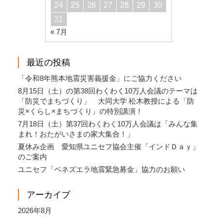
24
25
26
27
28
29
30
31
« 7月
最近の投稿
「令和8年熊本地震災害義援金」にご協力ください
8月15日（土）の第38回わくわく10万人会議のテーマは
「防災でまちづくり」 大同大学 松木教授による「防
災×くらし×まちづくり」の特別講演！
7月18日（土）第37回わくわく10万人会議は「みんな集
まれ！おたがいさまの家大集合！」
夏休み企画 愛知県ユニセフ協会主催「インドＤａｙ」
のご案内
ユニセフ「ベネズエラ地震緊急募金」協力のお願い
アーカイブ
2026年8月