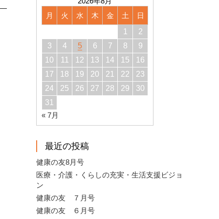
2026年8月
月
火
水
木
金
土
日
1
2
3
4
5
6
7
8
9
10
11
12
13
14
15
16
17
18
19
20
21
22
23
24
25
26
27
28
29
30
31
« 7月
最近の投稿
健康の友8月号
医療・介護・くらしの充実・生活支援ビジョ
ン
健康の友 ７月号
健康の友 ６月号