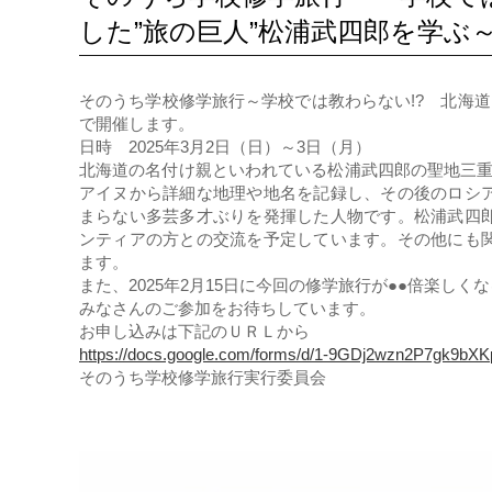
した”旅の巨人”松浦武四郎を学ぶ
そのうち学校修学旅行～学校では教わらない!? 北海道
で開催します。
日時 2025年3月2日（日）～3日（月）
北海道の名付け親といわれている松浦武四郎の聖地三重
アイヌから詳細な地理や地名を記録し、その後のロシ
まらない多芸多才ぶりを発揮した人物です。松浦武四
ンティアの方との交流を予定しています。その他にも
ます。
また、2025年2月15日に今回の修学旅行が●●倍楽しく
みなさんのご参加をお待ちしています。
お申し込みは下記のＵＲＬから
https://docs.google.com/forms/d/1-9GDj2wzn2P7gk9b
そのうち学校修学旅行実行委員会