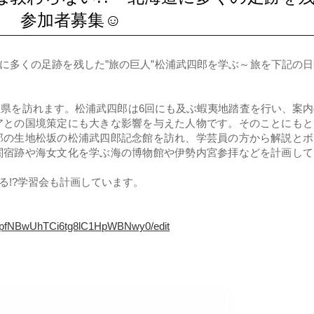
～ 参加者募集☺
に多くの足跡を残した”旅の巨人”松浦武四郎を学ぶ～旅を下記の日
県を訪れます。松浦武四郎は6回にも及ぶ蝦夷地踏査を行い、案内
アとの国境策定にも大きな影響を与えた人物です。そのことにもと
郎の生地松坂の松浦武四郎記念館を訪れ、学芸員の方から解説とボ
関宿跡や海女文化を学ぶ海の博物館や伊勢内宮参拝などを計画して
なる!?学習会も計画しています。
XKpfNBwUhTCi6tg8lC1HpWBNwy0/edit