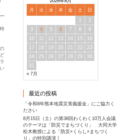
2026年8月
月
火
水
木
金
土
日
1
2
時
3
4
5
6
7
8
9
10
11
12
13
14
15
16
17
18
19
20
21
22
23
の
ど
24
25
26
27
28
29
30
ラ
31
い
« 7月
最近の投稿
「令和8年熊本地震災害義援金」にご協力く
ださい
8月15日（土）の第38回わくわく10万人会議
のテーマは「防災でまちづくり」 大同大学
松木教授による「防災×くらし×まちづく
り」の特別講演！