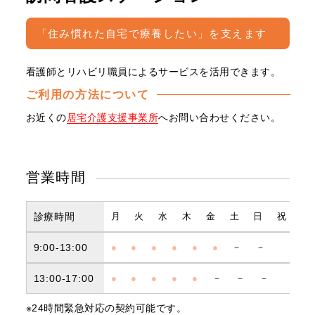
「住み慣れた自宅で療養したい」を支えます
看護師とリハビリ職員によるサービスを活用できます。
ご利用の方法について
お近くの
居宅介護支援事業所
へお問い合わせください。
営業時間
診療時間
月
火
水
木
金
土
日
祝
9:00-13:00
●
●
●
●
●
●
－
－
13:00-17:00
●
●
●
●
●
－
－
－
※24時間緊急対応の契約可能です。