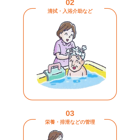
02
清拭・入浴介助など
03
栄養・排泄などの管理